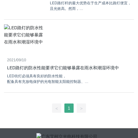
LED路灯杆的最大优势在于生产成本比路灯便宜，
且光效高。然而，
高压钠灯在环保和节能方面不如太阳能LED路灯。
光线和颜色也不那么美观。安装高压钠路灯时，
必须挖掘沟渠和铺设电线，
这增加了安装和维护成本。因此，
高压钠灯路灯将逐渐被太阳能LED路灯所取代。
2021/09/10
LED路灯的防水性能要求它们能够暴露在雨水和潮湿环境中
LED街灯必须具有良好的防水性能，
配备具有充放电保护的光电智能太阳能控制器、
光敏自动控制装置和时间控制装置。
1
<
>